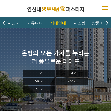
단지안내
커뮤니티
세대안내
시스템
방문예약
은평의 모든 가치를 누리는
더 풍요로운 라이프
53㎡
59A㎡
59B㎡
74A㎡
74B㎡